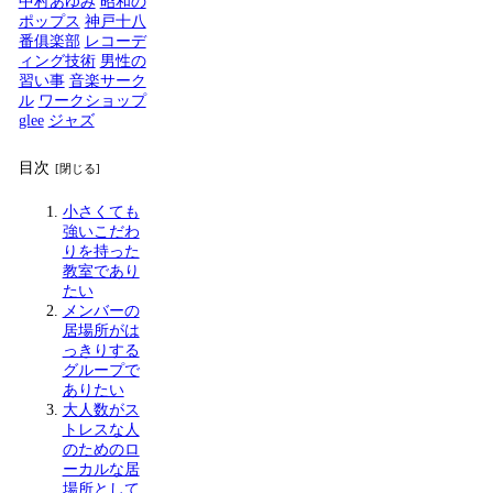
中村あゆみ
昭和の
ポップス
神戸十八
番俱楽部
レコーデ
ィング技術
男性の
習い事
音楽サーク
ル
ワークショップ
glee
ジャズ
目次
小さくても
強いこだわ
りを持った
教室であり
たい
メンバーの
居場所がは
っきりする
グループで
ありたい
大人数がス
トレスな人
のためのロ
ーカルな居
場所として