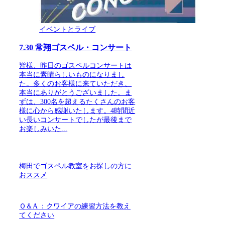
イベントとライブ
7.30 常翔ゴスペル・コンサート
皆様、昨日のゴスペルコンサートは
本当に素晴らしいものになりまし
た。多くのお客様に来ていただき、
本当にありがとうございました。ま
ずは、300名を超えるたくさんのお客
様に心から感謝いたします。4時間近
い長いコンサートでしたが最後まで
お楽しみいた...
梅田でゴスペル教室をお探しの方に
おススメ
Ｑ＆A ：クワイアの練習方法を教え
てください