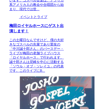
います。ゴスペル音楽は、アフリカ
系アメリカ人の教会や合唱団から始
まり、現代では世...
イベントとライブ
梅田ロイヤルホースにゲスト出
演します！
この土曜日なんですけど、僕の大好
きなゴスペルの先輩であり盟友の
「中川誠十郎さん」のバースデー・
ライブが梅田の老舗ライブハウス
「ロイヤルホース」で行われます。
誠十郎さんは尼崎を中心に活動する
「ソウル・オブ・ソレイユ」の代表
です。このライブにB...