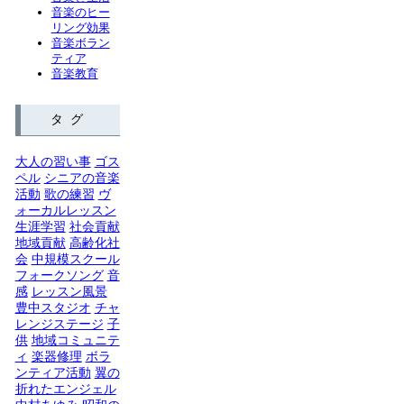
音楽のヒー
リング効果
音楽ボラン
ティア
音楽教育
タグ
大人の習い事
ゴス
ペル
シニアの音楽
活動
歌の練習
ヴ
ォーカルレッスン
生涯学習
社会貢献
地域貢献
高齢化社
会
中規模スクール
フォークソング
音
感
レッスン風景
豊中スタジオ
チャ
レンジステージ
子
供
地域コミュニテ
ィ
楽器修理
ボラ
ンティア活動
翼の
折れたエンジェル