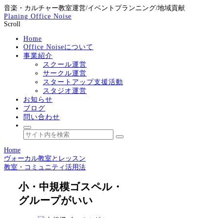
音楽・カルチャー教室運営/イベントプランニング/地域貢献
Planing Office Noise
Scroll
Home
Office Noiseについて
事業紹介
スクール運営
サークル運営
スタートアップ支援活動
スタジオ運営
お知らせ
ブログ
問い合わせ
Home
ヴォーカル教室とレッスン
教室・コミュニティ活用法
小・中規模ゴスペル・
グループがいい