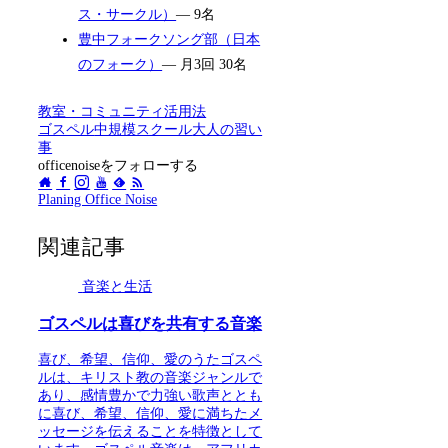
ス・サークル）
— 9名
豊中フォークソング部（日本
のフォーク）
— 月3回 30名
教室・コミュニティ活用法
ゴスペル
中規模スクール
大人の習い
事
officenoiseをフォローする
Planing Office Noise
関連記事
音楽と生活
ゴスペルは喜びを共有する音楽
喜び、希望、信仰、愛のうたゴスペ
ルは、キリスト教の音楽ジャンルで
あり、感情豊かで力強い歌声ととも
に喜び、希望、信仰、愛に満ちたメ
ッセージを伝えることを特徴として