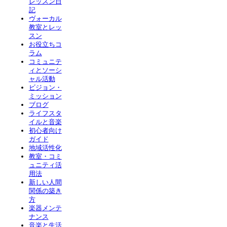
レッスン日
記
ヴォーカル
教室とレッ
スン
お役立ちコ
ラム
コミュニテ
ィとソーシ
ャル活動
ビジョン・
ミッション
ブログ
ライフスタ
イルと音楽
初心者向け
ガイド
地域活性化
教室・コミ
ュニティ活
用法
新しい人間
関係の築き
方
楽器メンテ
ナンス
音楽と生活