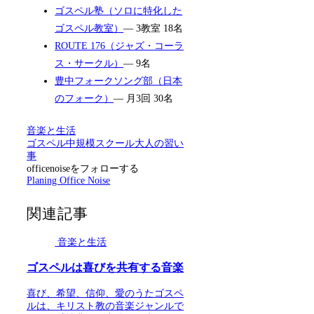
ゴスペル塾（ソロに特化した
ゴスペル教室）
— 3教室 18名
ROUTE 176（ジャズ・コーラ
ス・サークル）
— 9名
豊中フォークソング部（日本
のフォーク）
— 月3回 30名
音楽と生活
ゴスペル
中規模スクール
大人の習い
事
officenoiseをフォローする
Planing Office Noise
関連記事
音楽と生活
ゴスペルは喜びを共有する音楽
喜び、希望、信仰、愛のうたゴスペ
ルは、キリスト教の音楽ジャンルで