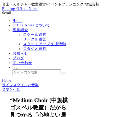
音楽・カルチャー教室運営/イベントプランニング/地域貢献
Planing Office Noise
Scroll
Home
Office Noiseについて
事業紹介
スクール運営
サークル運営
スタートアップ支援活動
スタジオ運営
お知らせ
ブログ
問い合わせ
Home
ライフスタイルと音楽
音楽と生活
“Medium Choir (中規模
ゴスペル教室）だから
見つかる「心地よい居