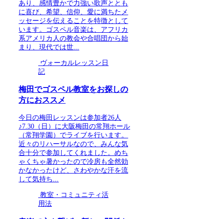
あり、感情豊かで力強い歌声ととも
に喜び、希望、信仰、愛に満ちたメ
ッセージを伝えることを特徴として
います。ゴスペル音楽は、アフリカ
系アメリカ人の教会や合唱団から始
まり、現代では世...
ヴォーカルレッスン日
記
梅田でゴスペル教室をお探しの
方におススメ
今日の梅田レッスンは参加者26人
♪7.30（日）に大阪梅田の常翔ホール
（常翔学園）でライブを行います。
近々のリハーサルなので、みんな気
合十分で参加してくれました。めち
ゃくちゃ暑かったので冷房も全然効
かなかったけど、さわやかな汗を流
して気持ち...
教室・コミュニティ活
用法