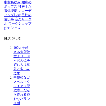
中村あゆみ
昭和の
ポップス
神戸十八
番俱楽部
レコーデ
ィング技術
男性の
習い事
音楽サーク
ル
ワークショップ
glee
ジャズ
目次
100人を越
える大型教
室より、30
～70人位を
好む人は意
外と多いん
です
中規模なゴ
スペル・ク
ワイア（聖
歌隊）だか
ら作れる絶
妙なバラン
ス感