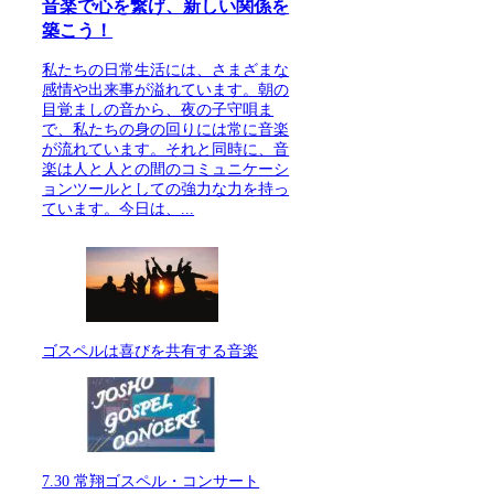
音楽で心を繋げ、新しい関係を
築こう！
私たちの日常生活には、さまざまな
感情や出来事が溢れています。朝の
目覚ましの音から、夜の子守唄ま
で、私たちの身の回りには常に音楽
が流れています。それと同時に、音
楽は人と人との間のコミュニケーシ
ョンツールとしての強力な力を持っ
ています。今日は、...
ゴスペルは喜びを共有する音楽
7.30 常翔ゴスペル・コンサート