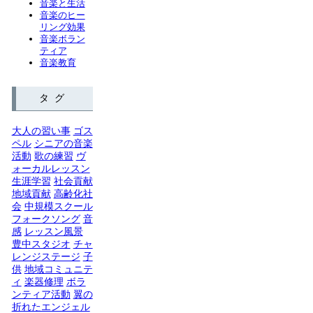
音楽と生活
音楽のヒー
リング効果
音楽ボラン
ティア
音楽教育
タグ
大人の習い事
ゴス
ペル
シニアの音楽
活動
歌の練習
ヴ
ォーカルレッスン
生涯学習
社会貢献
地域貢献
高齢化社
会
中規模スクール
フォークソング
音
感
レッスン風景
豊中スタジオ
チャ
レンジステージ
子
供
地域コミュニテ
ィ
楽器修理
ボラ
ンティア活動
翼の
折れたエンジェル