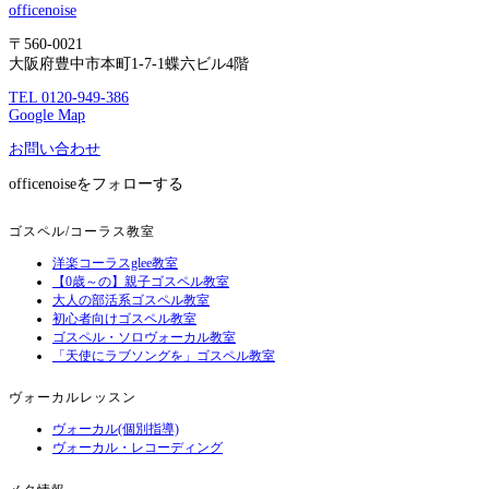
officenoise
〒560-0021
大阪府豊中市本町1-7-1蝶六ビル4階
TEL 0120-949-386
Google Map
お問い合わせ
officenoiseをフォローする
ゴスペル/コーラス教室
洋楽コーラスglee教室
【0歳～の】親子ゴスペル教室
大人の部活系ゴスペル教室
初心者向けゴスペル教室
ゴスペル・ソロヴォーカル教室
「天使にラブソングを」ゴスペル教室
ヴォーカルレッスン
ヴォーカル(個別指導)
ヴォーカル・レコーディング