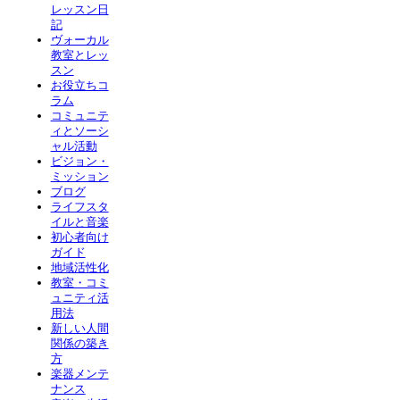
レッスン日
記
ヴォーカル
教室とレッ
スン
お役立ちコ
ラム
コミュニテ
ィとソーシ
ャル活動
ビジョン・
ミッション
ブログ
ライフスタ
イルと音楽
初心者向け
ガイド
地域活性化
教室・コミ
ュニティ活
用法
新しい人間
関係の築き
方
楽器メンテ
ナンス