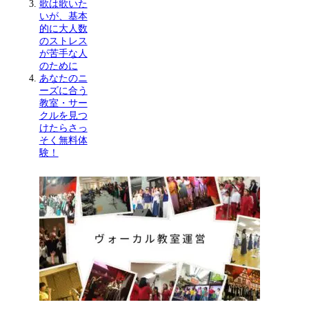
歌は歌いた
いが、基本
的に大人数
のストレス
が苦手な人
のために
あなたのニ
ーズに合う
教室・サー
クルを見つ
けたらさっ
そく無料体
験！